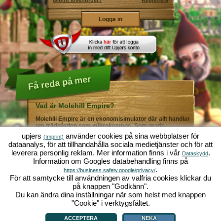
Glömt lösenordet?
Registrera
Få reda på mer
Vad är Molehill Empire?
Molehill Empire är en ekonomisimulator där allt handlar
om trädgården som mikrokosmos. Som gratis
webbläsarspel fungerar det i din webbläsare - helt utan
upjers
använder cookies på sina webbplatser för
(Imprint)
ytterligare nedladdningar eller programinstallationer! I
dataanalys, för att tillhandahålla sociala medietjänster och för att
rollen som trädgårdsmästare skapar du ditt eget gröna
leverera personlig reklam. Mer information finns i vår
.
paradis. Plantera! Vattna! Skörda! Du väljer mellan alla
Dataskydd
Information om Googles databehandling finns på
möjliga olika grönsaker och frukter: tomater och
jordgubbar - eller kanske hellre morötter och sallad?
.
https://business.safety.google/privacy/
Gurka och broccoli? Äsch - varför inte fylla ditt
För att samtycke till användningen av valfria cookies klickar du
trädgårdsland med lite av varje!? Besök städerna
på knappen "Godkänn".
Grönadal och Metropola för att handla med andra
Du kan ändra dina inställningar när som helst med knappen
spelare. Köp nya, spännande grödor och ge livet i
örtagården en extra krydda med exklusiva
"Cookie" i verktygsfältet.
Vad är Molehill Empire?
|
Bakgrund
|
Funktioner
|
Spelregler
|
Villkor
|
trädgårdsdekorationer. Uppfyll dina kunders önskemål
Allmänna villkor
|
Forum
|
Support
|
Redaktionell ruta
|
Webbläsarspel - Upjers.com
|
och var alltid mån om god grannsämja, så att inte din
Hantera Cookies
ACCEPTERA
NEKA